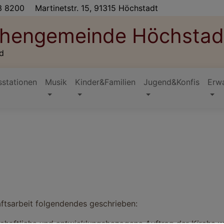
3 8200
Martinetstr. 15, 91315 Höchstadt
rchengemeinde Höchstad
d
stationen
Musik
Kinder&Familien
Jugend&Konfis
Erw
ftsarbeit folgendendes geschrieben:
schaftliche und entwicklungsbezogene Auftrag der Kirche 