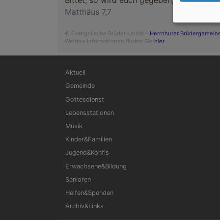
Bittet, so wird euch gegeben; suchet, so w
Matthäus 7,7
© Evangelische Brüder-Unität –
Herrnhuter Brüdergemein
Weitere Informationen finden Sie
hier
.
Hauptnavigation
Aktuell
Gemeinde
Gottesdienst
Lebensstationen
Musik
Kinder&Familien
Jugend&Konfis
Erwachsene&Bildung
Senioren
Helfen&Spenden
Archiv&Links