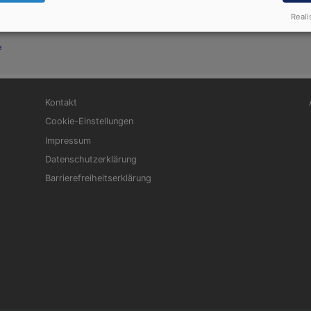
erdet ihr finden; klopfet an, so wird euch aufgetan.
Reali
e
Fußbereichsmenü
Be
Kontakt
Cookie-Einstellungen
Impressum
Datenschutzerklärung
Barrierefreiheitserklärung