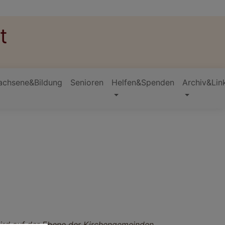
t
achsene&Bildung
Senioren
Helfen&Spenden
Archiv&Lin
wird auf der Ebene der Kirchengemeinden