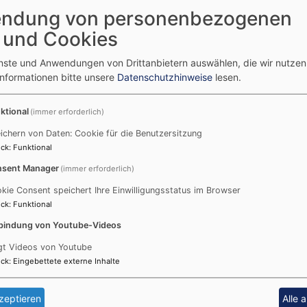
ndung von personenbezogenen
kreisen insbesondere durch Gottesdienste und Gemeindeve
ht in gegenseitiger Unterstützung und Zusammenarbeit mit
 und Cookies
 Ämtern und Gremien."
enste und Anwendungen von Drittanbietern auswählen, die wir nutze
 bedarf es interessierter und engagierter Christen. Wir woll
Informationen bitte unsere
Datenschutzhinweise
lesen.
fen, damit die Arbeit nicht auf den Schultern einzelner ru
e sich für unsere Geschwister in der Welt interessieren. Wir
ktional
(immer erforderlich)
auf dem Laufenden halten. So können wir unsere Partner im 
ichern von Daten: Cookie für die Benutzersitzung
ppe geplant und durchgeführt. Somit verringert sich hoffen
ck
:
Funktional
n sie sich bitte bei
Brigitte Kiel
.
sent Manager
(immer erforderlich)
kie Consent speichert Ihre Einwilligungsstatus im Browser
ck
:
Funktional
bindung von Youtube-Videos
gt Videos von Youtube
ck
:
Eingebettete externe Inhalte
e ich auf dich.
zeptieren
Alle 