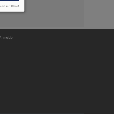
siert mit Klaro!
nutzermenü
Anmelden