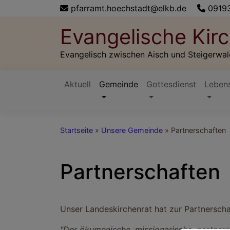
Direkt
pfarramt.hoechstadt@elkb.de
0919
zum
Evangelische Ki
Inhalt
Evangelisch zwischen Aisch und Steigerwal
Aktuell
Gemeinde
Gottesdienst
Lebens
Hauptnavigation
Startseite
Unsere Gemeinde
Partnerschaften
Partnerschaften
Unser Landeskirchenrat hat zur Partnerscha
"Der ökumenische, missionarische, partner