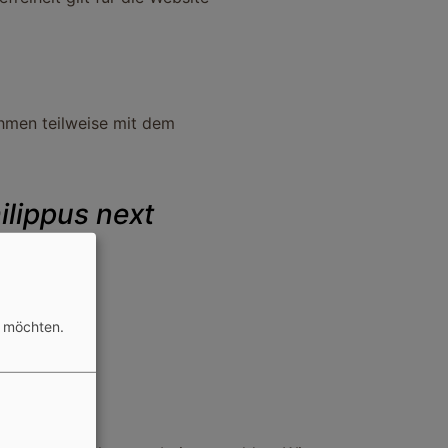
hmen teilweise mit dem
ilippus next
n möchten.