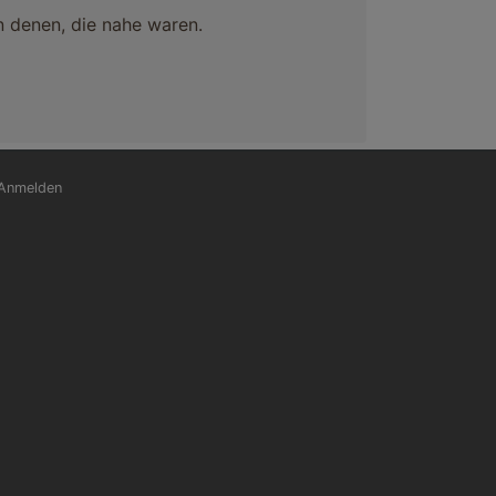
n denen, die nahe waren.
nutzermenü
Anmelden