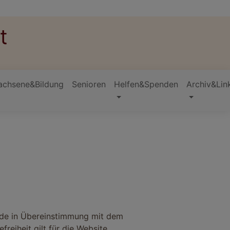
t
achsene&Bildung
Senioren
Helfen&Spenden
Archiv&Lin
h.de in Übereinstimmung mit dem
reiheit gilt für die Website