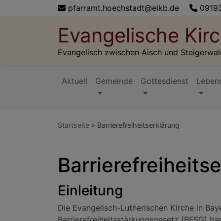
Direkt
pfarramt.hoechstadt@elkb.de
0919
zum
Evangelische Ki
Inhalt
Evangelisch zwischen Aisch und Steigerwal
Aktuell
Gemeinde
Gottesdienst
Lebens
Hauptnavigation
Startseite
Barrierefreiheitserklärung
Barrierefreiheits
Einleitung
Die Evangelisch-Lutherischen Kirche in Ba
Barrierefreiheitsstärkungsgesetz (BFSG) barr