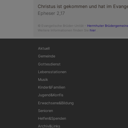
Christus ist gekommen und hat im Evangel
Epheser 2,17
© Evangelische Brüder-Unität –
Herrnhuter Brüdergemein
Weitere Informationen finden Sie
hier
.
Hauptnavigation
Aktuell
Gemeinde
Gottesdienst
Lebensstationen
Musik
Kinder&Familien
Jugend&Konfis
Erwachsene&Bildung
Senioren
Helfen&Spenden
Archiv&Links