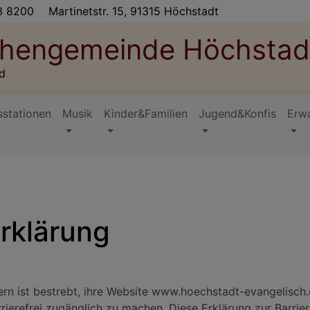
3 8200
Martinetstr. 15, 91315 Höchstadt
rchengemeinde Höchstad
d
stationen
Musik
Kinder&Familien
Jugend&Konfis
Erw
erklärung
yern ist bestrebt, ihre Website www.hoechstadt-evangelisc
ierefrei zugänglich zu machen. Diese Erklärung zur Barrieref