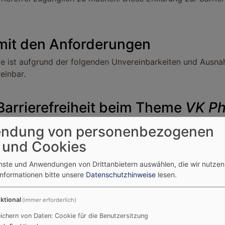
 mit den Anforderungen
e ist aufgrund der folgenden Unvereinbarkeiten und Ausna
einbar.
Barrierefreiheit beim Theme
VK Ph
ndung von personenbezogenen
 und Cookies
e
enste und Anwendungen von Drittanbietern auswählen, die wir nutze
Informationen bitte unsere
Datenschutzhinweise
lesen.
us den folgenden Gründen nicht barrierefrei:
ktional
(immer erforderlich)
back und Kontaktangaben
ichern von Daten: Cookie für die Benutzersitzung