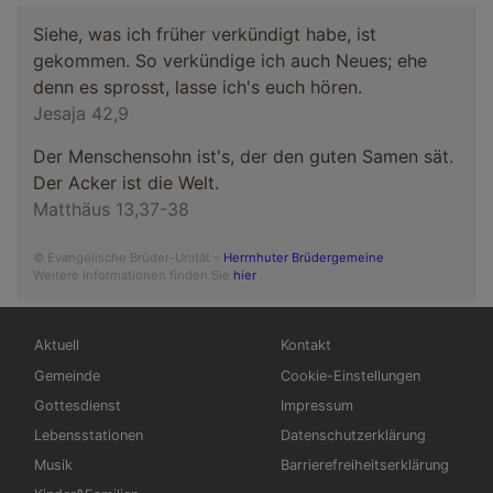
Siehe, was ich früher verkündigt habe, ist
gekommen. So verkündige ich auch Neues; ehe
denn es sprosst, lasse ich's euch hören.
Jesaja 42,9
Der Menschensohn ist's, der den guten Samen sät.
Der Acker ist die Welt.
Matthäus 13,37-38
© Evangelische Brüder-Unität –
Herrnhuter Brüdergemeine
Weitere Informationen finden Sie
hier
.
Hauptnavigation
Fußbereichsmenü
Aktuell
Kontakt
Gemeinde
Cookie-Einstellungen
Gottesdienst
Impressum
Lebensstationen
Datenschutzerklärung
Musik
Barrierefreiheitserklärung