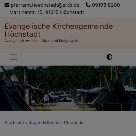
Direkt
pfarramt.hoechstadt@elkb.de
09193 8200
zum
Martinetstr. 15, 91315 Höchstadt
Inhalt
Evangelische Kirchengemeinde
Höchstadt
Evangelisch zwischen Aisch und Steigerwald
Hauptnavigation
Startseite
Jugend&Konfis
Pfadfinder