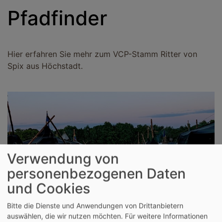
Pfadfinder
Hier erfahren Sie mehr zum VCP-Stamm Ritter von
Spix aus Höchstadt.
Verwendung von
personenbezogenen Daten
und Cookies
Bildrechte
vcp Höchstadt
Bitte die Dienste und Anwendungen von Drittanbietern
auswählen, die wir nutzen möchten.
Für weitere Informationen