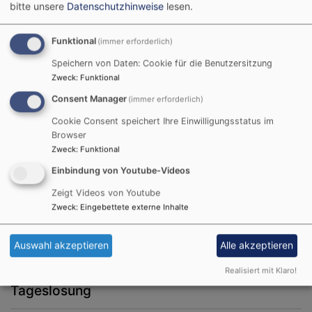
Wir sind der Stamm Ritter von Spix aus Höchstadt und
bitte unsere
Datenschutzhinweise
lesen.
gehören dem Verband christlicher Pfadfinderinnen und
Pfadfindern (VCP) an. Der Stamm wurde 1992
Funktional
(immer erforderlich)
gegründet und führt aktuell 3 Gruppen in
Speichern von Daten: Cookie für die Benutzersitzung
verschiedenen Altersklassen von 6 bis 13 Jahre.
Zweck
:
Funktional
Wir freuen uns auf Kinder und Jugendliche, die im
Consent Manager
(immer erforderlich)
Zuge der Pfadfinderarbeit neue Freunde finden, auf
Zeltlager fahren und die Natur entdecken wollen. Auch
Cookie Consent speichert Ihre Einwilligungsstatus im
über 13-jährige sind herzlich eingeladen, sich im
Browser
Zweck
:
Funktional
Stamm in Leitertätigkeiten zu engagieren.
Auf unserer
www.
vcp-hoechstadt.de
gibt es weitere
Einbindung von Youtube-Videos
Einzelheiten.
Zeigt Videos von Youtube
Bei Interesse gerne ein Email an
stafue@vcp-
Zweck
:
Eingebettete externe Inhalte
hoechstadt.de
Auswahl akzeptieren
Alle akzeptieren
Realisiert mit Klaro!
Tageslosung