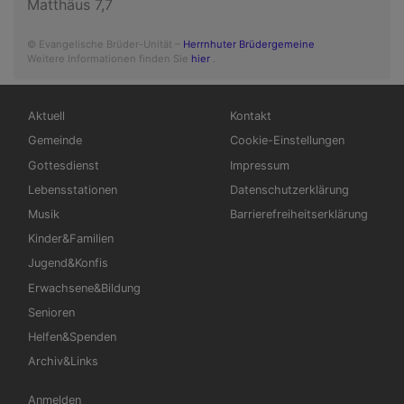
Matthäus 7,7
© Evangelische Brüder-Unität –
Herrnhuter Brüdergemeine
Weitere Informationen finden Sie
hier
.
Hauptnavigation
Fußbereichsmenü
Aktuell
Kontakt
Gemeinde
Cookie-Einstellungen
Gottesdienst
Impressum
Lebensstationen
Datenschutzerklärung
Musik
Barrierefreiheitserklärung
Kinder&Familien
Jugend&Konfis
Erwachsene&Bildung
Senioren
Helfen&Spenden
Archiv&Links
Benutzermenü
Anmelden