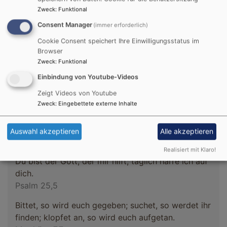
Zweck
:
Funktional
Consent Manager
(immer erforderlich)
Cookie Consent speichert Ihre Einwilligungsstatus im
Browser
Zweck
:
Funktional
1
/
5
Einbindung von Youtube-Videos
Zeigt Videos von Youtube
Zweck
:
Eingebettete externe Inhalte
Tageslosung
Auswahl akzeptieren
Alle akzeptieren
Realisiert mit Klaro!
Du bist der Gott, der mir hilft; täglich harre ich auf
dich.
Psalm 25,5
Bittet, so wird euch gegeben; suchet, so werdet ihr
finden; klopfet an, so wird euch aufgetan.