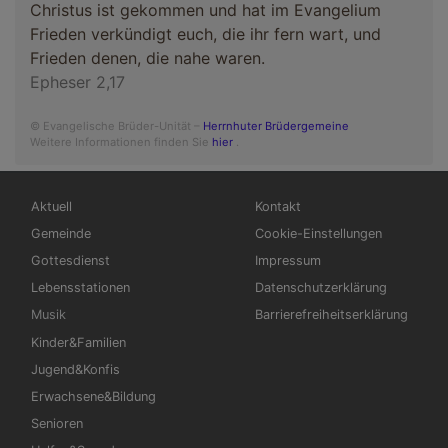
Christus ist gekommen und hat im Evangelium
Frieden verkündigt euch, die ihr fern wart, und
Frieden denen, die nahe waren.
Epheser 2,17
© Evangelische Brüder-Unität –
Herrnhuter Brüdergemeine
Weitere Informationen finden Sie
hier
.
Hauptnavigation
Fußbereichsmenü
Aktuell
Kontakt
Gemeinde
Cookie-Einstellungen
Gottesdienst
Impressum
Lebensstationen
Datenschutzerklärung
Musik
Barrierefreiheitserklärung
Kinder&Familien
Jugend&Konfis
Erwachsene&Bildung
Senioren