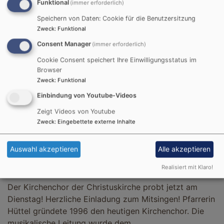
Funktional
(immer erforderlich)
Speichern von Daten: Cookie für die Benutzersitzung
Zweck
:
Funktional
Die Schuke-Orgel Im Dezember 1998 erhielt die
Consent Manager
(immer erforderlich)
Christuskirche auf der Empore eine neue Schleifladen-
Cookie Consent speichert Ihre Einwilligungsstatus im
Orgel der Berliner Orgelbaufirma Karl Schuke, welche
Browser
die alte einmanualige Walcker-Orgel aus dem Jahr
Zweck
:
Funktional
KIRCHENCHOR
Einbindung von Youtube-Videos
Zeigt Videos von Youtube
Zweck
:
Eingebettete externe Inhalte
Auswahl akzeptieren
Alle akzeptieren
Realisiert mit Klaro!
Der Kirchenchor der Christuskirche probt jetzt am
Dienstag! Herzliche Einladung zum Mitsingen! Pfarrerin
Hüttel gründete 1996 den heutigen Kirchenchor. Die
musikalische Leitung wurde dem