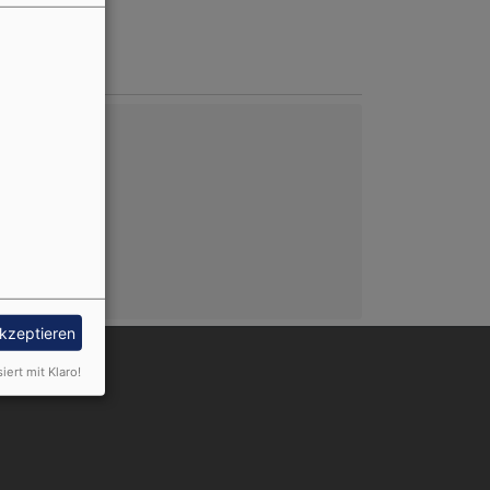
akzeptieren
nutzermenü
Anmelden
siert mit Klaro!