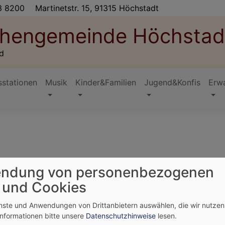
3 8200
Martinetstr. 15, 91315 Höchstadt
rchengemeinde Höchstad
d
stationen
Musik
Kinder&Familien
Jugend&Konfis
Erw
dienst aus Bamberg
ndung von personenbezogenen
 und Cookies
ändert!
enste und Anwendungen von Drittanbietern auswählen, die wir nutze
Informationen bitte unsere
Datenschutzhinweise
lesen.