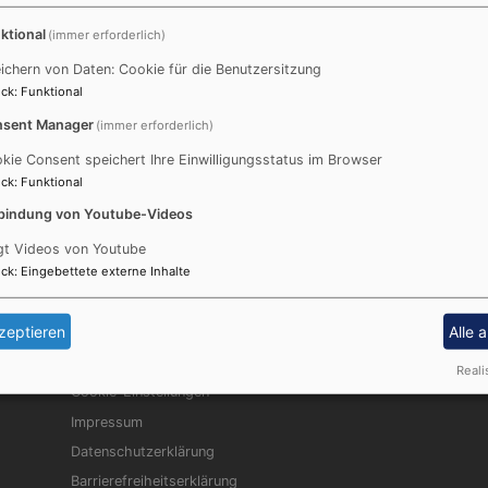
ktional
(immer erforderlich)
ichern von Daten: Cookie für die Benutzersitzung
ck
:
Funktional
sent Manager
(immer erforderlich)
e ich auf dich.
kie Consent speichert Ihre Einwilligungsstatus im Browser
ck
:
Funktional
erdet ihr finden; klopfet an, so wird euch aufgetan.
bindung von Youtube-Videos
gt Videos von Youtube
ck
:
Eingebettete externe Inhalte
e
zeptieren
Alle 
Fußbereichsmenü
Be
Kontakt
Reali
Cookie-Einstellungen
Impressum
Datenschutzerklärung
Barrierefreiheitserklärung