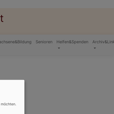
t
achsene&Bildung
Senioren
Helfen&Spenden
Archiv&Lin
n möchten.