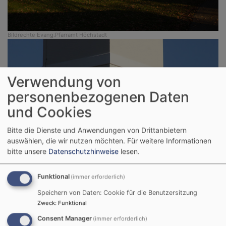
Bildrechte
Evang.Pfarramt Höchstadt
Verwendung von
personenbezogenen Daten
und Cookies
Bitte die Dienste und Anwendungen von Drittanbietern
auswählen, die wir nutzen möchten.
Für weitere Informationen
bitte unsere
Datenschutzhinweise
lesen.
Funktional
(immer erforderlich)
Bildrechte
Evang.Pfarramt Höchstadt
Speichern von Daten: Cookie für die Benutzersitzung
Zweck
:
Funktional
Ende November wurde die Sanierung des Kirchturms
abgeschlossen. Nun strahlt er wieder, die Zifferblätter
Consent Manager
(immer erforderlich)