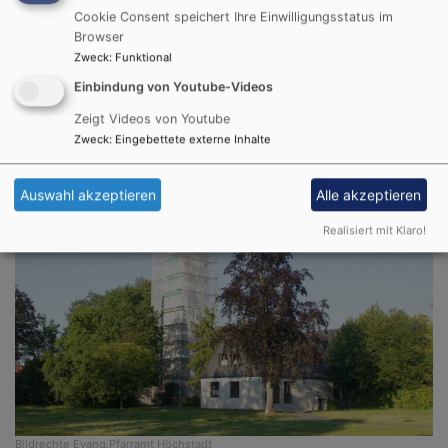
der Uhren sind erneuert, die Schallläden ebenflass und
Cookie Consent speichert Ihre Einwilligungsstatus im
das Dach wurde neu gedeckt.
Browser
Vielen Dank den Firmen für ihre gründliche Arbeit.
Zweck
:
Funktional
Einbindung von Youtube-Videos
Im neuen Jahr werden die Wege, Fenster, Türen und
Wände des Gemeindehauses renoviert.
Zeigt Videos von Youtube
Zweck
:
Eingebettete externe Inhalte
Auswahl akzeptieren
Alle akzeptieren
Realisiert mit Klaro!
Bildrechte
Evang.Pfarramt Höchstadt