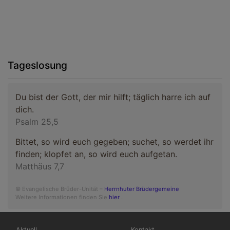
Tageslosung
Du bist der Gott, der mir hilft; täglich harre ich auf
dich.
Psalm 25,5
Bittet, so wird euch gegeben; suchet, so werdet ihr
finden; klopfet an, so wird euch aufgetan.
Matthäus 7,7
© Evangelische Brüder-Unität –
Herrnhuter Brüdergemeine
Weitere Informationen finden Sie
hier
.
Hauptnavigation
Fußbereichsmenü
Aktuell
Kontakt