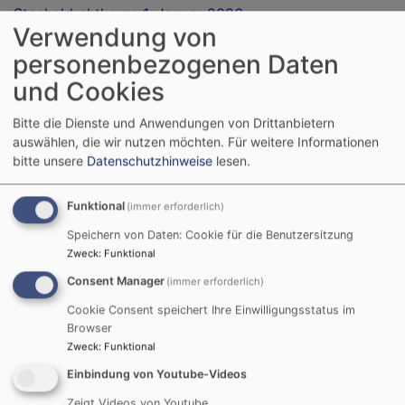
Stacheldrahtkerze 1. Januar 2026
Verwendung von
Stacheldrahtkerze 15. Dezember 2025
personenbezogenen Daten
und Cookies
Stacheldrahtkerze 15. November 2025
Stacheldrahtkerze 1. November 2025
Bitte die Dienste und Anwendungen von Drittanbietern
auswählen, die wir nutzen möchten.
Für weitere Informationen
Stacheldrahtkerze 15. Oktober 2025
bitte unsere
Datenschutzhinweise
lesen.
Stacheldrahtkerze 1. Oktober 2025
Funktional
(immer erforderlich)
Stacheldrahtkerze 15. September 2025
Speichern von Daten: Cookie für die Benutzersitzung
Zweck
:
Funktional
Stacheldrahtkerze 1. September 2025
Consent Manager
(immer erforderlich)
Stacheldrahtkerze 15. August 2025
Cookie Consent speichert Ihre Einwilligungsstatus im
Browser
Stacheldrahtkerze 1. August 2025
Zweck
:
Funktional
Stacheldrahtkerze 15. Juli 2025
Einbindung von Youtube-Videos
Zeigt Videos von Youtube