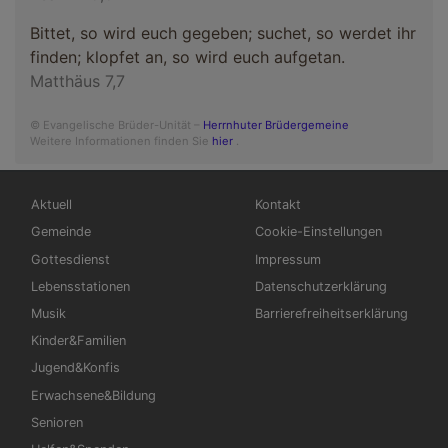
Bittet, so wird euch gegeben; suchet, so werdet ihr
finden; klopfet an, so wird euch aufgetan.
Matthäus 7,7
© Evangelische Brüder-Unität –
Herrnhuter Brüdergemeine
Weitere Informationen finden Sie
hier
.
Hauptnavigation
Fußbereichsmenü
Aktuell
Kontakt
Gemeinde
Cookie-Einstellungen
Gottesdienst
Impressum
Lebensstationen
Datenschutzerklärung
Musik
Barrierefreiheitserklärung
Kinder&Familien
Jugend&Konfis
Erwachsene&Bildung
Senioren