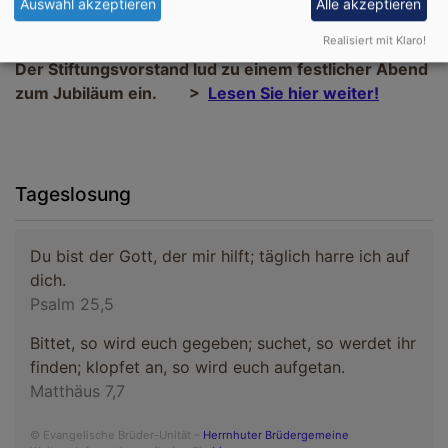
Auswahl akzeptieren
Alle akzeptieren
bei den Konfirmanden oder die Unterstützung der
Realisiert mit Klaro!
Rumänienhilfe.
Der Stiftungsvorstand lud zu einem festlicher Abend
zum Jubiläum ein. >
Lesen Sie hier weiter!
Tageslosung
Du bist der Gott, der mir hilft; täglich harre ich auf
dich.
Psalm 25,5
Bittet, so wird euch gegeben; suchet, so werdet ihr
finden; klopfet an, so wird euch aufgetan.
Matthäus 7,7
© Evangelische Brüder-Unität –
Herrnhuter Brüdergemeine