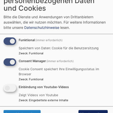
personenbezogenen Daten
und Cookies
Bitte die Dienste und Anwendungen von Drittanbietern
auswählen, die wir nutzen möchten.
Für weitere Informationen
bitte unsere
Datenschutzhinweise
lesen.
Funktional
(immer erforderlich)
Bildrechte
Stiftung Christuskirche
Speichern von Daten: Cookie für die Benutzersitzung
Zweck
:
Funktional
10 Jahre Stiftung Christuskirche
Consent Manager
(immer erforderlich)
Im Oktober 2014 unterzeichnete Pfarrer Schäfer die
Cookie Consent speichert Ihre Einwilligungsstatus im
Urkunde der Stiftung Christuskirche.
Browser
Zweck der Stiftung ist es, die Arbeit und Belange der
Zweck
:
Funktional
Evang.-Luth. Kirchengemeinde Höchstadt zu fördern
Einbindung von Youtube-Videos
und zu unterstützen.
Seit der Gründung konnten mit den Erträgen der
Zeigt Videos von Youtube
Stiftung bereits Anliegen und Aufgaben der
Zweck
:
Eingebettete externe Inhalte
Kirchengemeinde gefördert werden, sei es in den
Kindergärten oder an der Kirche, im Gemeindehaus,